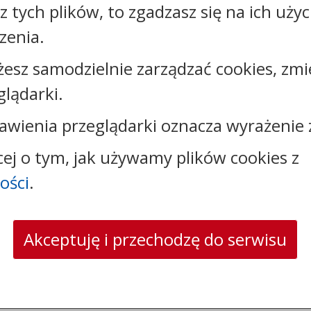
sz tych plików, to zgadzasz się na ich uży
zenia.
żesz samodzielnie zarządzać cookies, zmi
glądarki.
awienia przeglądarki oznacza wyrażenie 
cej o tym, jak używamy plików cookies z
ości
.
Kontakt:
tel.:
+48542304600
Akceptuję i przechodzę do serwisu
e-mail:
starostwo@powiat.wloclawski.pl
skrytka ePUAP: /5w620jeyrt/SkrytkaESP
strona www:
WWW.WLOCLAWSKI.PL