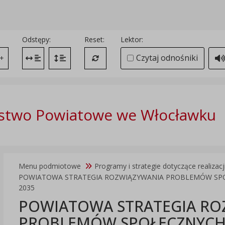
Odstępy:
Reset:
Lektor:
Czytaj odnośniki
+
Zmień odstęp między literami
Zmień interlinię i margines między paragrafami
Przywróć ustawienia domyślne
stwo Powiatowe we Włocławku
Menu podmiotowe
Programy i strategie dotyczące realizac
POWIATOWA STRATEGIA ROZWIĄZYWANIA PROBLEMÓW SPOŁ
2035
POWIATOWA STRATEGIA RO
PROBLEMÓW SPOŁECZNYCH