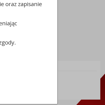
cie oraz zapisanie
eniając
zgody.
Informacje dodatkowe:
NIP: 888-311-57-91
REGON: 910866778