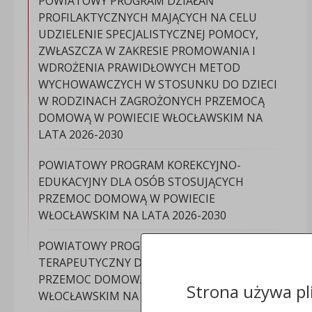
POWIATOWY PROGRAM DZIAŁAŃ
PROFILAKTYCZNYCH MAJĄCYCH NA CELU
UDZIELENIE SPECJALISTYCZNEJ POMOCY,
ZWŁASZCZA W ZAKRESIE PROMOWANIA I
WDROŻENIA PRAWIDŁOWYCH METOD
WYCHOWAWCZYCH W STOSUNKU DO DZIECI
W RODZINACH ZAGROŻONYCH PRZEMOCĄ
DOMOWĄ W POWIECIE WŁOCŁAWSKIM NA
LATA 2026-2030
POWIATOWY PROGRAM KOREKCYJNO-
EDUKACYJNY DLA OSÓB STOSUJĄCYCH
PRZEMOC DOMOWĄ W POWIECIE
WŁOCŁAWSKIM NA LATA 2026-2030
POWIATOWY PROGRAM PSYCHOLOGICZNO-
TERAPEUTYCZNY DLA OSÓB STOSUJĄCYCH
PRZEMOC DOMOWĄ W POWIECIE
Strona używa pl
WŁOCŁAWSKIM NA LATA 2026-2030