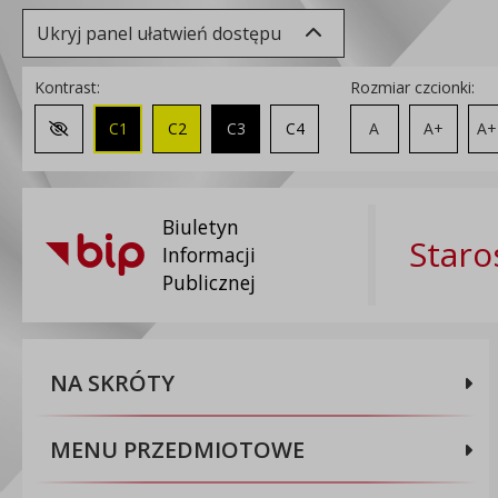
Ukryj panel ułatwień dostępu
Kontrast:
Rozmiar czcionki:
C1
C2
C3
C4
A
A+
A+
Zmień kontrast na domyślny
Biuletyn
Staro
Informacji
Publicznej
NA SKRÓTY
MENU PRZEDMIOTOWE