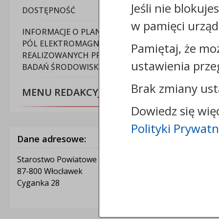
Jeśli nie blokuje
DOSTĘPNOŚĆ
w pamięci urząd
INFORMACJE O PLANOWANYCH POMIARACH
PÓL ELEKTROMAGNETYCZNYCH
Pamiętaj, że mo
REALIZOWANYCH PRZEZ LABORATORIUM
ustawienia prze
BADAŃ ŚRODOWISKOWYCH NETWORK.
Brak zmiany ust
MENU REDAKCYJNE
Dowiedz się wię
Polityki Prywatn
Dane adresowe:
Starostwo Powiatowe we Włocławku
87-800 Włocławek
Cyganka 28