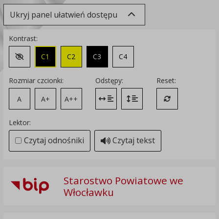
Ukryj panel ułatwień dostępu
Kontrast:
C1
C2
C3
C4
Zmień kontrast na domyślny
Rozmiar czcionki:
Odstępy:
Reset:
A
A+
A++
Zmień odstęp między literami
Zmień interlinię i margines
Przywróć ustawi
Lektor:
Czytaj odnośniki
Czytaj tekst
Starostwo Powiatowe we
Włocławku