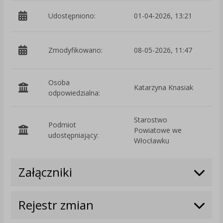
Udostępniono:
01-04-2026, 13:21
p
Zmodyfikowano:
08-05-2026, 11:47
D
Osoba
Katarzyna Knasiak
odpowiedzialna:
Starostwo
Podmiot
Powiatowe we
O
udostępniający:
Włocławku
Załączniki
Rejestr zmian