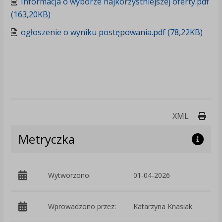
Informacja o wyborze najkorzystniejszej oferty.pdf
(163,20KB)
ogłoszenie o wyniku postępowania.pdf (78,22KB)
Druk
XML
Metryczka
Wytworzono:
01-04-2026
p
Wprowadzono przez:
Katarzyna Knasiak