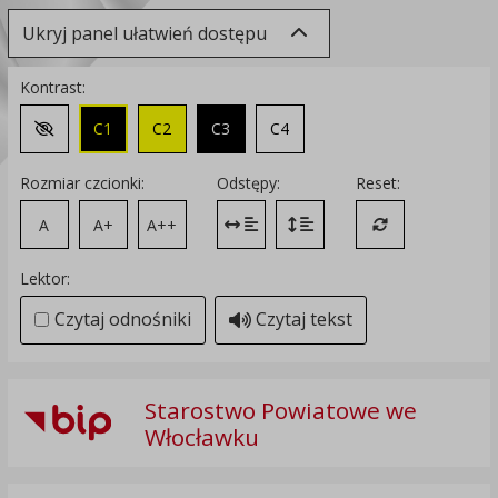
Ukryj panel ułatwień dostępu
Kontrast:
C1
C2
C3
C4
Zmień kontrast na domyślny
Rozmiar czcionki:
Odstępy:
Reset:
A
A+
A++
Zmień odstęp między literami
Zmień interlinię i margines
Przywróć ustawi
Lektor:
Czytaj odnośniki
Czytaj tekst
Starostwo Powiatowe we
Włocławku