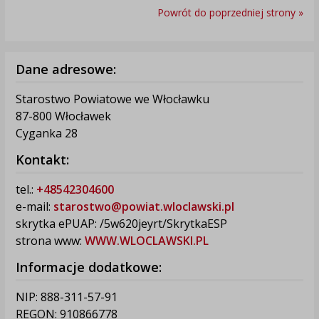
Powrót do poprzedniej strony »
Dane adresowe:
Starostwo Powiatowe we Włocławku
87-800 Włocławek
Cyganka 28
Kontakt:
tel.:
+48542304600
e-mail:
starostwo@powiat.wloclawski.pl
skrytka ePUAP: /5w620jeyrt/SkrytkaESP
strona www:
WWW.WLOCLAWSKI.PL
Informacje dodatkowe:
NIP: 888-311-57-91
REGON: 910866778