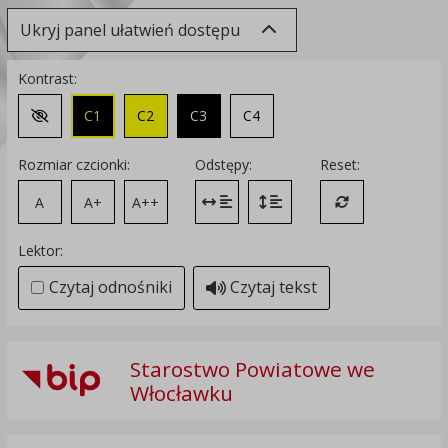
Ukryj panel ułatwień dostępu
Kontrast:
C1
C2
C3
C4
Zmień kontrast na domyślny
Rozmiar czcionki:
Odstępy:
Reset:
A
A+
A++
Zmień odstęp między literami
Zmień interlinię i margines
Przywróć ustawi
Lektor:
Czytaj odnośniki
Czytaj tekst
Starostwo Powiatowe we
Włocławku