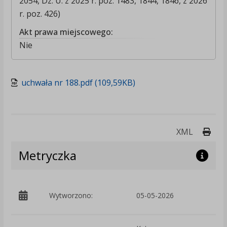
2054, Dz. U. z 2025 r. poz. 1483, 1844, 1846, z 2026
r. poz. 426)
Akt prawa miejscowego:
Nie
uchwała nr 188.pdf (109,59KB)
Druk
XML
Metryczka
p
Wytworzono:
05-05-2026
W