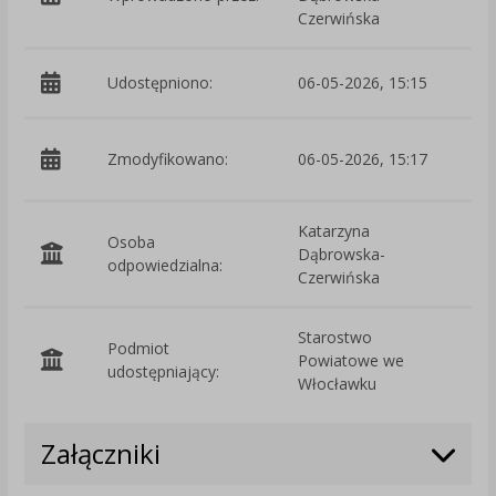
Czerwińska
Udostępniono:
06-05-2026, 15:15
p
Zmodyfikowano:
06-05-2026, 15:17
D
Katarzyna
Osoba
Dąbrowska-
odpowiedzialna:
Czerwińska
Starostwo
Podmiot
Powiatowe we
O
udostępniający:
Włocławku
Załączniki