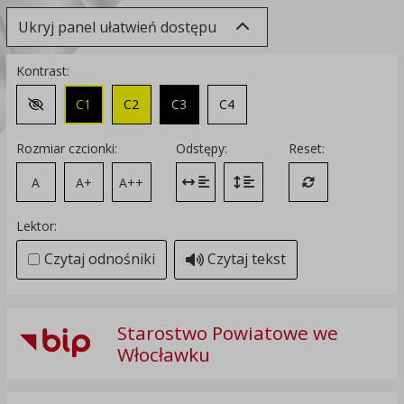
Ukryj panel ułatwień dostępu
Kontrast:
C1
C2
C3
C4
Zmień kontrast na domyślny
Rozmiar czcionki:
Odstępy:
Reset:
A
A+
A++
Zmień odstęp między literami
Zmień interlinię i margines
Przywróć ustawi
Lektor:
Czytaj odnośniki
Czytaj tekst
Starostwo Powiatowe we
Włocławku