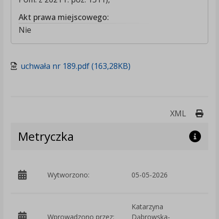
Akt prawa miejscowego:
Nie
uchwała nr 189.pdf (163,28KB)
Druk
XML
Metryczka
p
Wytworzono:
05-05-2026
W
Katarzyna
Wprowadzono przez:
Dąbrowska-