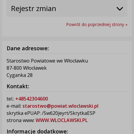
Rejestr zmian
Powrót do poprzedniej strony »
Dane adresowe:
Starostwo Powiatowe we Włocławku
87-800 Włocławek
Cyganka 28
Kontakt:
tel.:
+48542304600
e-mail:
starostwo@powiat.wloclawski.pl
skrytka ePUAP: /5w620jeyrt/SkrytkaESP
strona www:
WWW.WLOCLAWSKI.PL
Informacje dodatkowe: