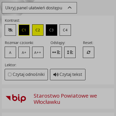
Ukryj panel ułatwień dostępu
Kontrast:
C1
C2
C3
C4
Zmień kontrast na domyślny
Rozmiar czcionki:
Odstępy:
Reset:
A
A+
A++
Zmień odstęp między literami
Zmień interlinię i margines
Przywróć ustawi
Lektor:
Czytaj odnośniki
Czytaj tekst
Starostwo Powiatowe we
Włocławku