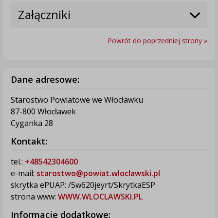
Załączniki
Powrót do poprzedniej strony »
Dane adresowe:
Starostwo Powiatowe we Włocławku
87-800 Włocławek
Cyganka 28
Kontakt:
tel.:
+48542304600
e-mail:
starostwo@powiat.wloclawski.pl
skrytka ePUAP: /5w620jeyrt/SkrytkaESP
strona www:
WWW.WLOCLAWSKI.PL
Informacje dodatkowe: