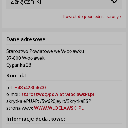
Załączniki
Powrót do poprzedniej strony »
Dane adresowe:
Starostwo Powiatowe we Włocławku
87-800 Włocławek
Cyganka 28
Kontakt:
tel.:
+48542304600
e-mail:
starostwo@powiat.wloclawski.pl
skrytka ePUAP: /5w620jeyrt/SkrytkaESP
strona www:
WWW.WLOCLAWSKI.PL
Informacje dodatkowe: