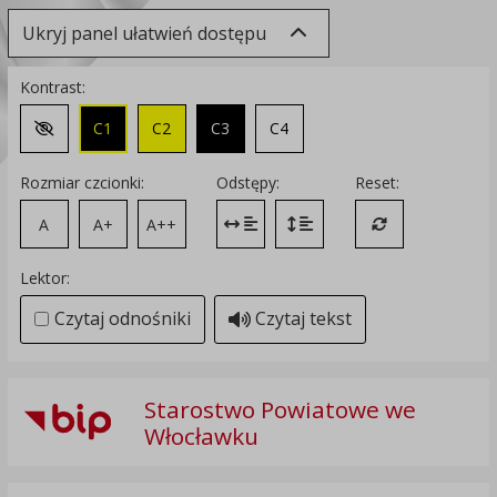
Ukryj panel ułatwień dostępu
Kontrast:
C1
C2
C3
C4
Zmień kontrast na domyślny
Rozmiar czcionki:
Odstępy:
Reset:
A
A+
A++
Zmień odstęp między literami
Zmień interlinię i margines
Przywróć ustawi
Lektor:
Czytaj odnośniki
Czytaj tekst
Starostwo Powiatowe we
Włocławku