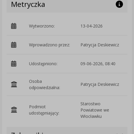
Metryczka
Wytworzono:
13-04-2026
p
Wprowadzono przez:
Patrycja Deskiewicz
Udostępniono:
09-06-2026, 08:40
Osoba
Patrycja Deskiewicz
odpowiedzialna:
Starostwo
Podmiot
Powiatowe we
O
udostępniający:
Włocławku