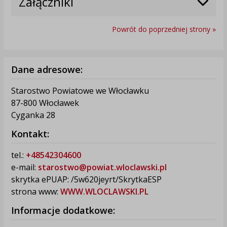
Załączniki
Powrót do poprzedniej strony »
Dane adresowe:
Starostwo Powiatowe we Włocławku
87-800 Włocławek
Cyganka 28
Kontakt:
tel.:
+48542304600
e-mail:
starostwo@powiat.wloclawski.pl
skrytka ePUAP: /5w620jeyrt/SkrytkaESP
strona www:
WWW.WLOCLAWSKI.PL
Informacje dodatkowe: