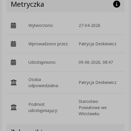
Metryczka
Wytworzono:
27-04-2026
p
Wprowadzono przez:
Patrycja Deskiewicz
Udostępniono:
09-06-2026, 08:47
Osoba
Patrycja Deskiewicz
odpowiedzialna:
Starostwo
Podmiot
Powiatowe we
O
udostępniający:
Włocławku