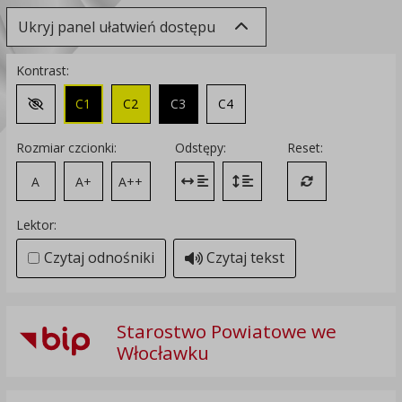
Ukryj panel ułatwień dostępu
Kontrast:
C1
C2
C3
C4
Zmień kontrast na domyślny
Rozmiar czcionki:
Odstępy:
Reset:
A
A+
A++
Zmień odstęp między literami
Zmień interlinię i margines
Przywróć ustawi
Lektor:
Czytaj odnośniki
Czytaj tekst
Starostwo Powiatowe we
Włocławku