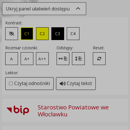
Ukryj panel ułatwień dostępu
Kontrast:
C1
C2
C3
C4
Zmień kontrast na domyślny
Rozmiar czcionki:
Odstępy:
Reset:
A
A+
A++
Zmień odstęp między literami
Zmień interlinię i margines
Przywróć ustawi
Lektor:
Czytaj odnośniki
Czytaj tekst
Starostwo Powiatowe we
Włocławku