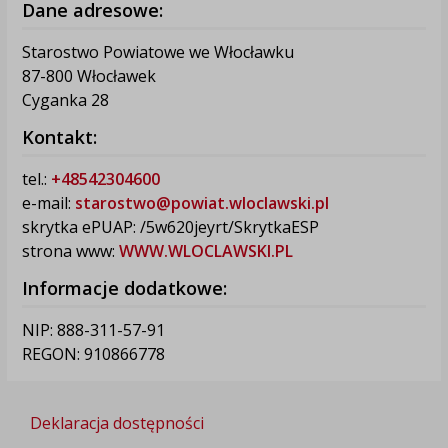
Dane adresowe:
Starostwo Powiatowe we Włocławku
87-800 Włocławek
Cyganka 28
Kontakt:
tel.:
+48542304600
e-mail:
starostwo@powiat.wloclawski.pl
skrytka ePUAP: /5w620jeyrt/SkrytkaESP
strona www:
WWW.WLOCLAWSKI.PL
Informacje dodatkowe:
NIP: 888-311-57-91
REGON: 910866778
Deklaracja dostępności