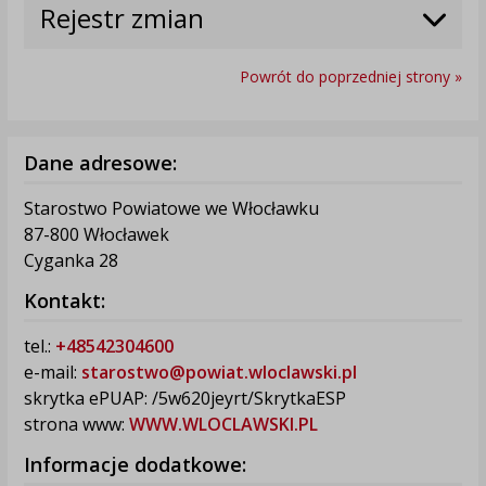
Rejestr zmian
Powrót do poprzedniej strony »
Dane adresowe:
Starostwo Powiatowe we Włocławku
87-800 Włocławek
Cyganka 28
Kontakt:
tel.:
+48542304600
e-mail:
starostwo@powiat.wloclawski.pl
skrytka ePUAP: /5w620jeyrt/SkrytkaESP
strona www:
WWW.WLOCLAWSKI.PL
Informacje dodatkowe: