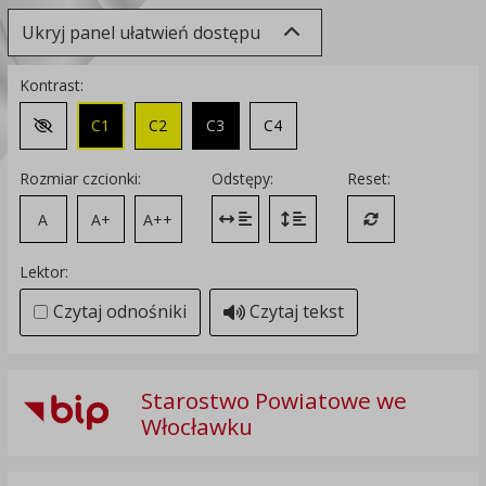
Ukryj panel ułatwień dostępu
Kontrast:
C1
C2
C3
C4
Zmień kontrast na domyślny
Rozmiar czcionki:
Odstępy:
Reset:
A
A+
A++
Zmień odstęp między literami
Zmień interlinię i margines
Przywróć ustawi
Lektor:
Czytaj odnośniki
Czytaj tekst
Starostwo Powiatowe we
Włocławku