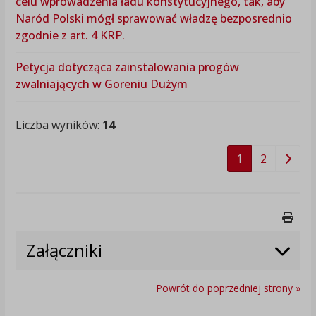
celu wprowadzenia ładu konstytucyjnego, tak, aby
Naród Polski mógł sprawować władzę bezposrednio
zgodnie z art. 4 KRP.
Petycja dotycząca zainstalowania progów
zwalniających w Goreniu Dużym
Liczba wyników:
14
1
2
Druk
Załączniki
Powrót do poprzedniej strony »