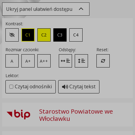
Ukryj panel ułatwień dostępu
Kontrast:
C1
C2
C3
C4
Zmień kontrast na domyślny
Rozmiar czcionki:
Odstępy:
Reset:
A
A+
A++
Zmień odstęp między literami
Zmień interlinię i margines
Przywróć ustawi
Lektor:
Czytaj odnośniki
Czytaj tekst
Starostwo Powiatowe we
Włocławku