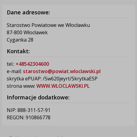
Dane adresowe:
Starostwo Powiatowe we Włocławku
87-800 Włocławek
Cyganka 28
Kontakt:
tel.:
+48542304600
e-mail:
starostwo@powiat.wloclawski.pl
skrytka ePUAP: /5w620jeyrt/SkrytkaESP
strona www:
WWW.WLOCLAWSKI.PL
Informacje dodatkowe:
NIP: 888-311-57-91
REGON: 910866778