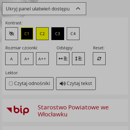
Ukryj panel ułatwień dostępu
Kontrast:
C1
C2
C3
C4
Zmień kontrast na domyślny
Rozmiar czcionki:
Odstępy:
Reset:
A
A+
A++
Zmień odstęp między literami
Zmień interlinię i margines
Przywróć ustawi
Lektor:
Czytaj odnośniki
Czytaj tekst
Starostwo Powiatowe we
Włocławku