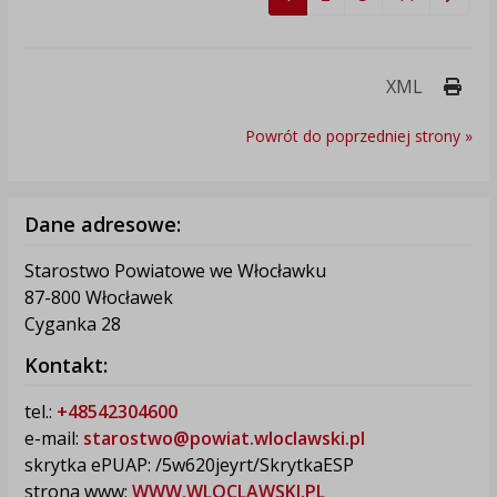
Druk
XML
Powrót do poprzedniej strony »
Dane adresowe:
Starostwo Powiatowe we Włocławku
87-800 Włocławek
Cyganka 28
Kontakt:
tel.:
+48542304600
e-mail:
starostwo@powiat.wloclawski.pl
skrytka ePUAP: /5w620jeyrt/SkrytkaESP
strona www:
WWW.WLOCLAWSKI.PL