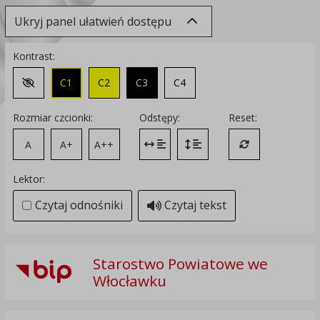
Ukryj panel ułatwień dostępu
Kontrast:
C1
C2
C3
C4
Zmień kontrast na domyślny
Rozmiar czcionki:
Odstępy:
Reset:
A
A+
A++
Zmień odstęp między literami
Zmień interlinię i margines
Przywróć ustawi
Lektor:
Czytaj odnośniki
Czytaj tekst
Starostwo Powiatowe we
Włocławku