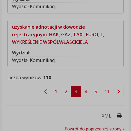
Wydział Komunikacji
uzyskanie adnotacji w dowodzie
rejestracyjnym: HAK, GAZ, TAXI, EURO, L,
WYKREŚLENIE WSPÓLWŁAŚCICIELA
Wydział:
Wydział Komunikacji
Liczba wyników:
110
1
2
3
4
5
11
Druk
XML
Powrót do poprzedniej strony »