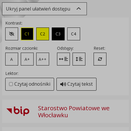
Ukryj panel ułatwień dostępu
Kontrast:
C1
C2
C3
C4
Zmień kontrast na domyślny
Rozmiar czcionki:
Odstępy:
Reset:
A
A+
A++
Zmień odstęp między literami
Zmień interlinię i margines
Przywróć ustawi
Lektor:
Czytaj odnośniki
Czytaj tekst
Starostwo Powiatowe we
Włocławku