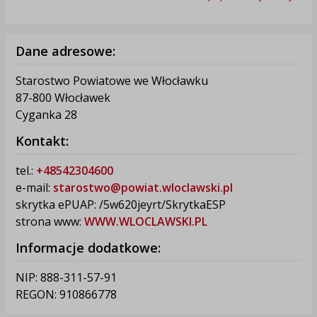
Dane adresowe:
Starostwo Powiatowe we Włocławku
87-800 Włocławek
Cyganka 28
Kontakt:
tel.:
+48542304600
e-mail:
starostwo@powiat.wloclawski.pl
skrytka ePUAP: /5w620jeyrt/SkrytkaESP
strona www:
WWW.WLOCLAWSKI.PL
Informacje dodatkowe:
NIP: 888-311-57-91
REGON: 910866778